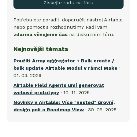
Získejte radu na fóru
Potřebujete poradit, doporučit nástroj
Airtable
nebo pomoct s rozhodnutím? Rádi vám
zdarma věnujeme čas
na diskuzním fóru.
Nejnovější témata
Použití Array aggregator + Bulk create /
bulk update Airtable Modul v rámci Make
·
01. 03. 2026
Airtable Field Agents umí generovat
webové prototypy
· 10. 11. 2025
Novinky v Airtable: Více "nested" úrovní,
design polí a Roadmap View
· 30. 09. 2025