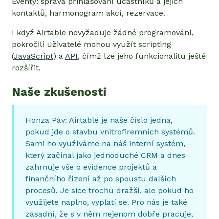
Eventy: správa přihlašování účastníků a jejich
kontaktů, harmonogram akcí, rezervace.
I když Airtable nevyžaduje žádné programování,
pokročilí uživatelé mohou využít scripting
(
JavaScript
) a
API
, čímž lze jeho funkcionalitu ještě
rozšířit.
Naše zkušenosti
Honza Páv: Airtable je naše číslo jedna,
pokud jde o stavbu vnitrofiremních systémů.
Sami ho využíváme na náš interní systém,
který začínal jako jednoduché CRM a dnes
zahrnuje vše o evidence projektů a
finančního řízení až po spoustu dalších
procesů. Je sice trochu dražší, ale pokud ho
využijete naplno, vyplatí se. Pro nás je také
zásadní, že s v něm nejenom dobře pracuje,