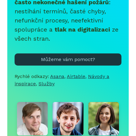
často nekonečné hašení požárů
:
nestíhání termínů, časté chyby,
nefunkční procesy, neefektivní
spolupráce a
tlak na digitalizaci
ze
všech stran.
Můžeme vám pomoct?
Rychlé odkazy:
Asana
,
Airtable
,
Návody a
inspirace
,
Služby