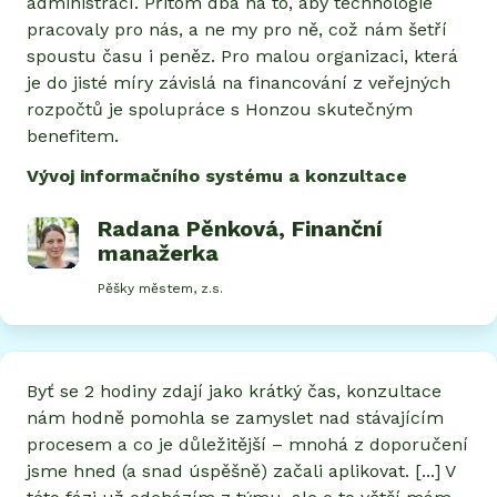
administrací. Přitom dbá na to, aby technologie
pracovaly pro nás, a ne my pro ně, což nám šetří
spoustu času i peněz. Pro malou organizaci, která
je do jisté míry závislá na financování z veřejných
rozpočtů je spolupráce s Honzou skutečným
benefitem.
Vývoj informačního systému a konzultace
Radana Pěnková
, Finanční
manažerka
Pěšky městem, z.s.
Byť se 2 hodiny zdají jako krátký čas, konzultace
nám hodně pomohla se zamyslet nad stávajícím
procesem a co je důležitější – mnohá z doporučení
jsme hned (a snad úspěšně) začali aplikovat. [...] V