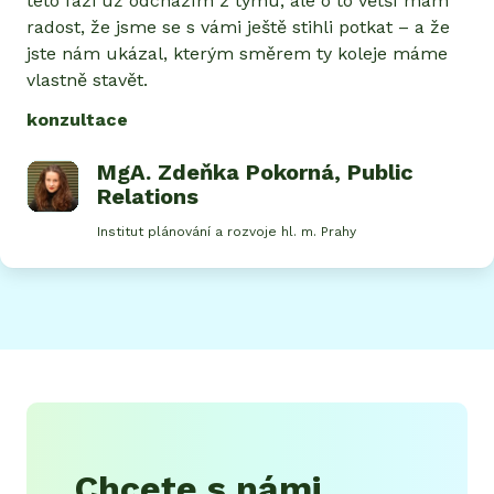
této fázi už odcházím z týmu, ale o to větší mám
radost, že jsme se s vámi ještě stihli potkat – a že
jste nám ukázal, kterým směrem ty koleje máme
vlastně stavět.
konzultace
MgA. Zdeňka Pokorná
, Public
Relations
Institut plánování a rozvoje hl. m. Prahy
Chcete s námi