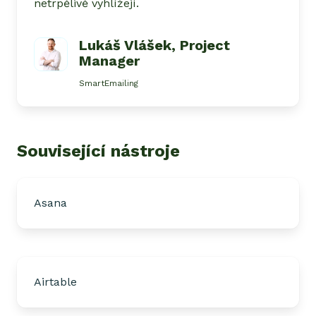
netrpělivě vyhlížejí.
Lukáš Vlášek
, Project
Manager
SmartEmailing
Související nástroje
Asana
Airtable