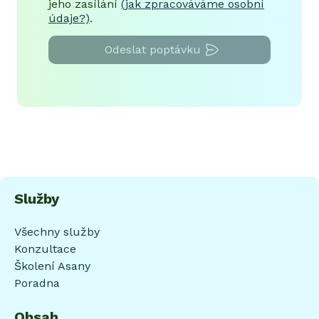
jeho zasílání
(jak zpracováváme osobní
údaje?)
.
Odeslat poptávku
Služby
Všechny služby
Konzultace
Školení Asany
Poradna
Obsah