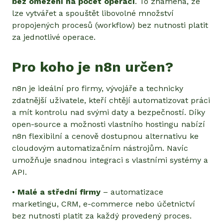
bez omezení na počet operací
. To znamená, že
lze vytvářet a spouštět libovolné množství
propojených procesů (workflow) bez nutnosti platit
za jednotlivé operace.
Pro koho je n8n určen?
n8n je ideální pro firmy, vývojáře a technicky
zdatnější uživatele, kteří chtějí automatizovat práci
a mít kontrolu nad svými daty a bezpečností. Díky
open-source a možnosti vlastního hostingu nabízí
n8n flexibilní a cenově dostupnou alternativu ke
cloudovým automatizačním nástrojům. Navíc
umožňuje snadnou integraci s vlastními systémy a
API.
•
Malé a střední firmy
– automatizace
marketingu, CRM, e-commerce nebo účetnictví
bez nutnosti platit za každý provedený proces.