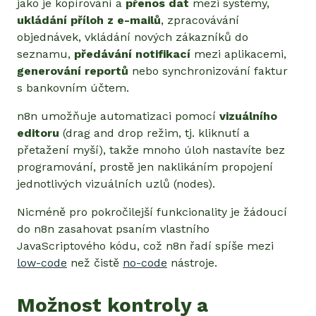
jako je kopírování a
přenos dat
mezi systémy,
ukládání příloh z e-mailů
, zpracovávání
objednávek, vkládání nových zákazníků do
seznamu,
předávání notifikací
mezi aplikacemi,
generování reportů
nebo synchronizování faktur
s bankovním účtem.
n8n umožňuje automatizaci pomocí
vizuálního
editoru
(drag and drop režim, tj. kliknutí a
přetažení myší), takže mnoho úloh nastavíte bez
programování, prostě jen naklikáním propojení
jednotlivých vizuálních uzlů (nodes).
Nicméně pro pokročilejší funkcionality je žádoucí
do n8n zasahovat psaním vlastního
JavaScriptového kódu, což n8n řadí spíše mezi
low-code
než čistě
no-code
nástroje.
Možnost kontroly a