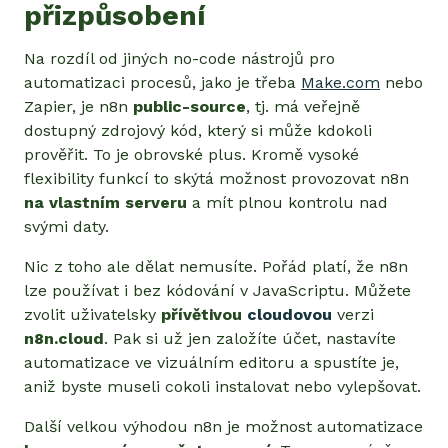
přizpůsobení
Na rozdíl od jiných no-code nástrojů pro
automatizaci procesů, jako je třeba
Make.com
nebo
Zapier, je n8n
public-source
, tj. má veřejně
dostupný zdrojový kód, který si může kdokoli
prověřit. To je obrovské plus. Kromě vysoké
flexibility funkcí to skýtá možnost provozovat n8n
na vlastním serveru
a mít plnou kontrolu nad
svými daty.
Nic z toho ale dělat nemusíte. Pořád platí, že n8n
lze používat i bez kódování v JavaScriptu. Můžete
zvolit uživatelsky
přívětivou
cloudovou
verzi
n8n.cloud
. Pak si už jen založíte účet, nastavíte
automatizace ve vizuálním editoru a spustíte je,
aniž byste museli cokoli instalovat nebo vylepšovat.
Další velkou výhodou n8n je možnost automatizace