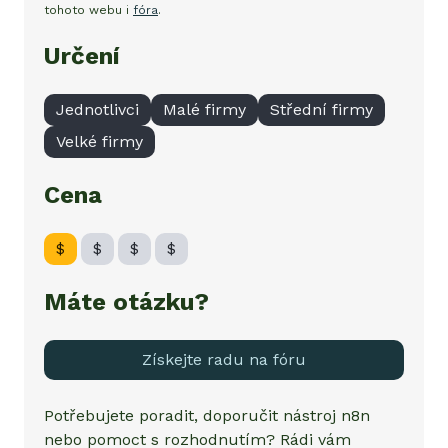
tohoto webu i
fóra
.
Určení
Jednotlivci
Malé firmy
Střední firmy
Velké firmy
Cena
$
$
$
$
Máte otázku?
Získejte radu na fóru
Potřebujete poradit, doporučit nástroj
n8n
nebo pomoct s rozhodnutím? Rádi vám