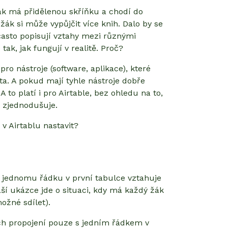
ák má přidělenou skříňku a chodí do
žák si může vypůjčit více knih. Dalo by se
asto popisují vztahy mezi různými
tak, jak fungují v realitě. Proč?
pro nástroje (software, aplikace), které
a. A pokud mají tyhle nástroje dobře
to platí i pro Airtable, bez ohledu na to,
 zjednodušuje.
 v Airtablu nastavit?
k jednomu řádku v první tabulce vztahuje
ší ukázce jde o situaci, kdy má každý žák
ožné sdílet).
ách propojení pouze s jedním řádkem v