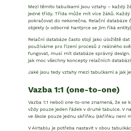
Mezi těmito tabulkami jsou vztahy – každý ž
jedné třídy. Třída může mít více žáků. Každý 
pokračovat do nekonečna. Relační databáze č
objekty (v odborné hantýrce se jim říká entity) 
Relační databáze často stojí jako úložiště dat 
používáme pro řízení procesů z reálného svět
fungovat, musí mít databáze správný design. A 
jak moc všechny koncepty relačních databázi
Jaké jsou tedy vztahy mezi tabulkami a jak je
Vazba 1:1 (one-to-one)
Vazba 1:1 neboli one-to-one znamená, že se 
vždy pouze jeden řádek v druhé tabulce. V na
ve škole pouze jednu skříňku (skříňku není m
V Airtablu je potřeba nastavit v obou tabulk