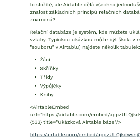
to složitě, ale Airtable dělá všechno jednodušš
znalost základních principů relačních databází
znamená?
Relační databáze je systém, kde můžete uklá
vztahy. Typickou ukázkou může být škola v mé
"souboru" v Airtablu) najdete několik tabulek:
Žáci
Skříňky
Třídy
Výpůjčky
Knihy
<AirtableEmbed
url="https://airtable.com/embed/appzULQjk
{533} title="Ukázková Airtable báze"/>
https://airtable.com/embed/appzULQjkdwsn