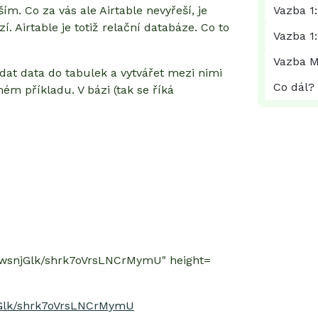
ím. Co za vás ale Airtable nevyřeší, je
Vazba 1:
. Airtable je totiž relační databáze. Co to
Vazba 1
Vazba M
dat data do tabulek a vytvářet mezi nimi
Co dál?
m příkladu. V bázi (tak se říká
dwsnjGlk/shrk7oVrsLNCrMymU" height=
jGlk/shrk7oVrsLNCrMymU