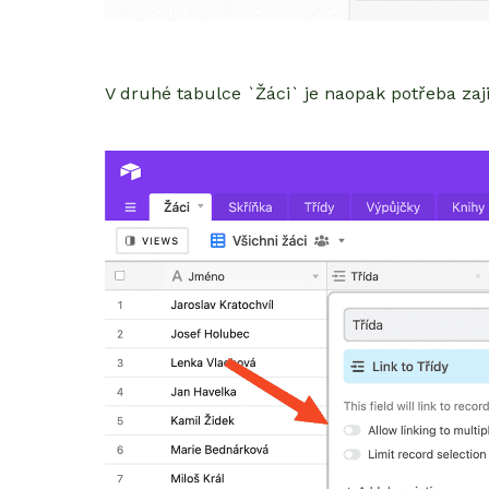
V druhé tabulce `Žáci` je naopak potřeba zajis