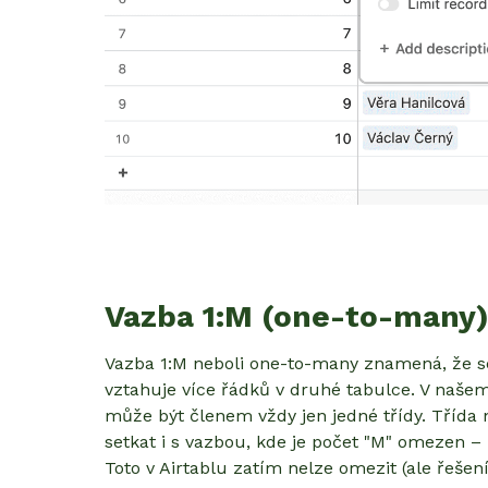
Vazba 1:M (one-to-many
Vazba 1:M neboli one-to-many znamená, že s
vztahuje více řádků v druhé tabulce. V našem 
může být členem vždy jen jedné třídy. Třída
setkat i s vazbou, kde je počet "M" omezen –
Toto v Airtablu zatím nelze omezit (ale řešení 