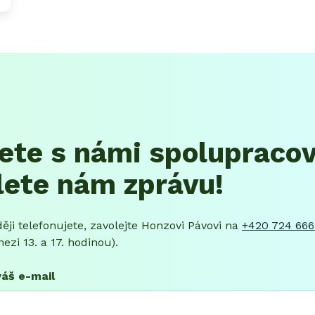
ete s námi spolupraco
lete nám zprávu!
ěji telefonujete, zavolejte Honzovi Pávovi na
+420 724 666
ezi 13. a 17. hodinou).
váš e-mail