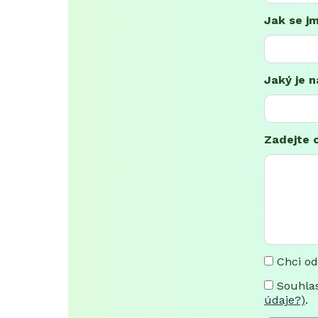
Jak se j
Jaký je n
Zadejte 
Chci od
Souhlas
údaje?)
.