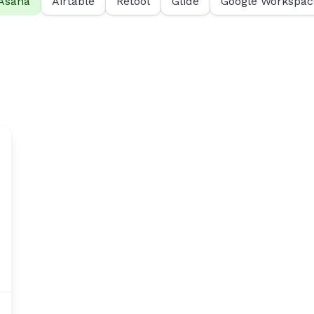
Asana
Airtable
Retool
Glide
Google Workspac