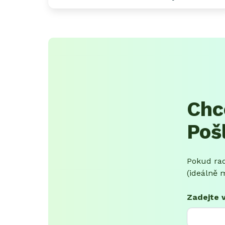
Chc
Poš
Pokud rad
(ideálně m
Zadejte 