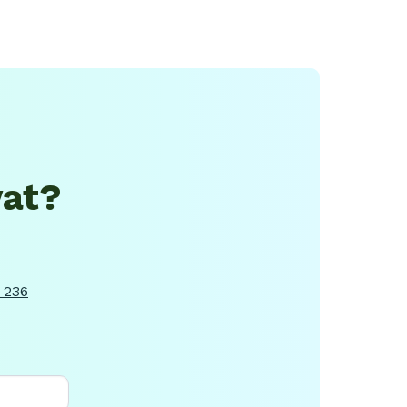
vat?
 236