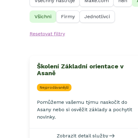
Všechny nástroje
Make.com
n8n
Všichni
Firmy
Jednotlivci
Resetovat filtry
Školení Základní orientace v
Asaně
Nejprodávanější
Pomůžeme vašemu týmu naskočit do
Asany nebo si osvěžit základy a pochytit
novinky.
Zobrazit detail služby